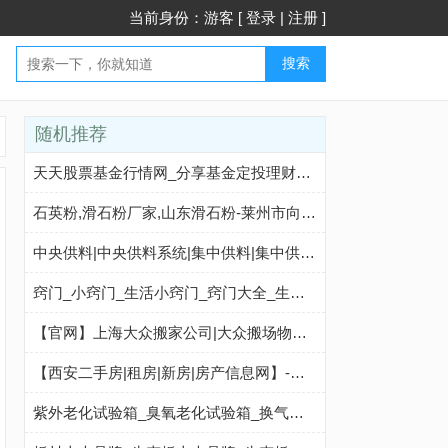
当前身份：游客 [
登录
|
注册
]
搜索
随机推荐
天天股票基金行情网_分享基金定投理财知识
石英粉,滑石粉厂家,山东滑石粉-莱州市向阳滑石粉有限公司
中央供料|中央供料系统|集中供料|集中供料系统|中央供料系统厂家
窍门_小窍门_生活小窍门_窍门大全_生活实用窍门大全《窍门词典》
【官网】上海大众搬家公司|大众搬场物流有限公司:4009209994
【西安二手房|租房|新房|房产信息网】-西安象盒找房
紫外老化试验箱_臭氧老化试验箱_换气老化试验箱 - 林频品牌