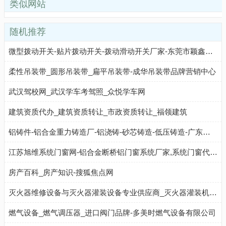
类似网站
随机推荐
微型拨动开关-贴片拨动开关-拨动滑动开关厂家-东莞市颖鑫电子科技有限公司
柔性吊装带_圆形吊装带_扁平吊装带-成华吊装带品牌营销中心
武汉驾校网_武汉学车考驾照_众悦学车网
建筑资质代办_建筑资质转让_市政资质转让_福领建筑
铝铸件-铝合金重力铸造厂-铝浇铸-砂芯铸造-低压铸造-广东明胜五金制造有限公司
江苏旭维系统门窗网-铝合金断桥铝门窗系统厂家,系统门窗代理加盟十大品牌公司-常州轩易商贸有限公司
房产百科_房产知识-搜狐焦点网
灭火器维修设备与灭火器灌装设备专业供应商_灭火器灌装机/生产线_七氟丙烷/二氧化碳灌装机
燃气设备_燃气调压器_进口阀门品牌-多美时燃气设备有限公司