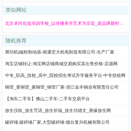
类似网站
北京卓尚化妆培训学校_以传播美学艺术为宗旨_老品牌新时尚_设影楼_美甲_人物形象_影视造型等化妆专业课程
随机推荐
测功机|磁粉制动器-南通宏大机电制造有限公司-生产厂家
淘宝店铺转让-淘宝网店铺商城交易购买卖出售价格-店源网
中专_职高_技校_高中_院校招生考试升学服务平台-中专技校网
铜管_黄铜管_紫铜管_铜管厂家-浙江金丰铜业有限责任公司
【淘车二手车】佛山二手车-二手车交易平台
放生仪轨_放生咒语_放生祈福_放生功德文_善缘放生网
破碎锤,破碎锤厂家,大型破碎锤-烟台复兴机械有限公司