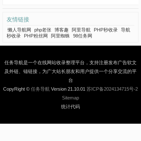
友情链接
懒人导航网
php老张
博客趣
阿里导航
PHP秒收录
导航
秒收录
PHP粉丝网
阿里蜘蛛
98任务网
任务导航是一个在线网站收录整理平台，支持注册发布广告软文
及外链、锚链接，为广大站长朋友和用户提供一个分享交流的平
台
CopyRight ©
任务导航
Version 21.10.01
苏ICP备2024134715号-2
Sitemap
统计代码