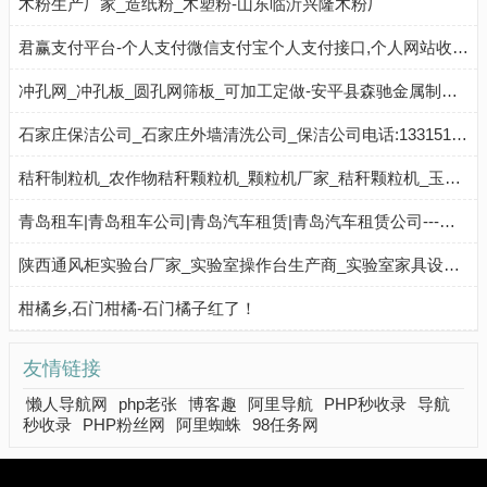
木粉生产厂家_造纸粉_木塑粉-山东临沂兴隆木粉厂
君赢支付平台-个人支付微信支付宝个人支付接口,个人网站收款API接口
冲孔网_冲孔板_圆孔网筛板_可加工定做-安平县森驰金属制品公司
石家庄保洁公司_石家庄外墙清洗公司_保洁公司电话:13315125237
秸秆制粒机_农作物秸秆颗粒机_颗粒机厂家_秸秆颗粒机_玉米秸秆颗粒机
青岛租车|青岛租车公司|青岛汽车租赁|青岛汽车租赁公司---青岛颜棚顺汽车租赁公司
陕西通风柜实验台厂家_实验室操作台生产商_实验室家具设备 - 陕西业创实验设备
柑橘乡,石门柑橘-石门橘子红了！
友情链接
懒人导航网
php老张
博客趣
阿里导航
PHP秒收录
导航
秒收录
PHP粉丝网
阿里蜘蛛
98任务网